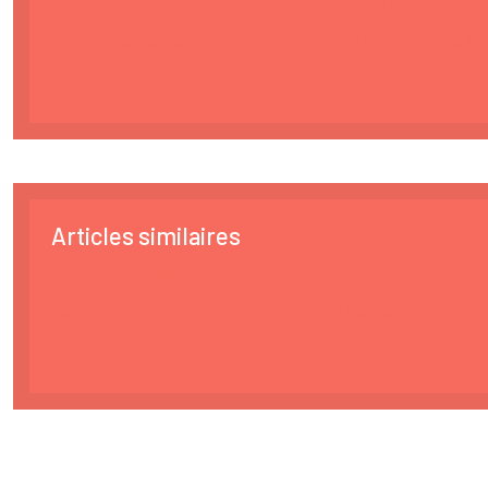
Culture à Nantes : zoom sur le château des Ducs de Bre
Idée visite : le Mémorial de l’abolition de l’esclavage à N
Nantes, capitale verte : la ville aux parcs et jardins
Articles similaires
Quels bons produits locaux ramener de Nantes ?
Le top 5 des meilleurs restaurants de Nantes
Louer un bateau à Nantes : mode d’emploi