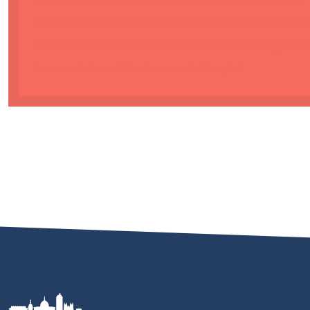
Culture à Nantes : zoom sur le château des Ducs de Bre
Idée visite : le Mémorial de l’abolition de l’esclavage à N
Louer un bateau à Nantes : mode d’emploi