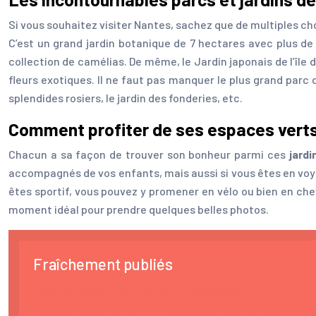
Si vous souhaitez visiter Nantes, sachez que de multiples cho
C’est un grand jardin botanique de 7 hectares avec plus d
collection de camélias. De même, le Jardin japonais de l’île 
fleurs exotiques. Il ne faut pas manquer le plus grand parc 
splendides rosiers, le jardin des fonderies, etc.
Comment profiter de ses espaces vert
Chacun a sa façon de trouver son bonheur parmi ces
jard
accompagnés de vos enfants, mais aussi si vous êtes en voya
êtes sportif, vous pouvez y promener en vélo ou bien en che
moment idéal pour prendre quelques belles photos.
Fraîchement publiés
Location sono à Nantes : A qui faire appel ?
Les machines de l’Ile : un univers incroyable à découvrir